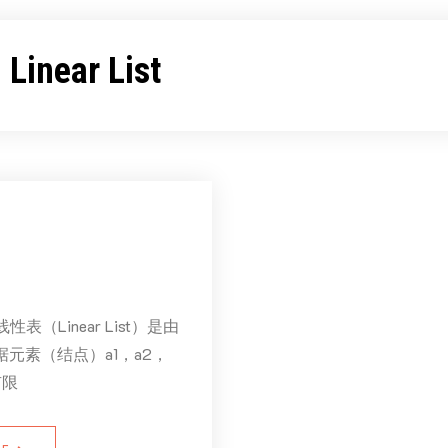
：
Linear List
表（Linear List）是由
据元素（结点）a1，a2，
有限