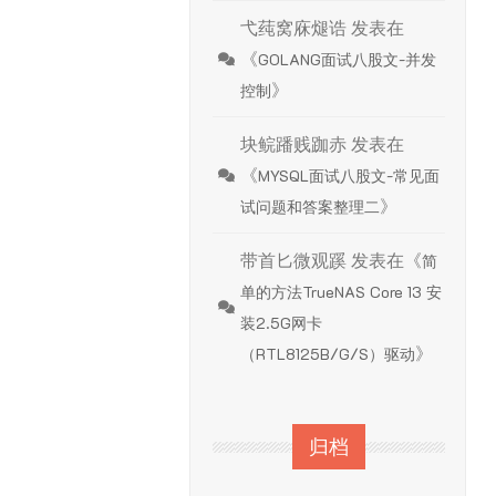
弋莼窝庥煺诰
发表在
《
GOLANG面试八股文-并发
》
控制
块鲩蹯贱跏赤
发表在
《
MYSQL面试八股文-常见面
》
试问题和答案整理二
带首匕微观蹊
发表在《
简
单的方法TrueNAS Core 13 安
装2.5G网卡
》
（RTL8125B/G/S）驱动
归档