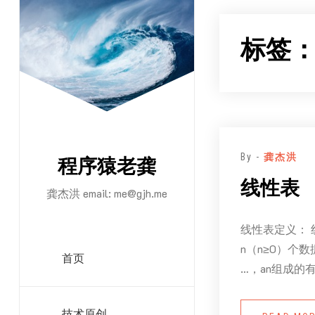
跳
至
标签
正
文
By -
龚杰洪
程序猿老龚
线性表
龚杰洪 email:
me@gjh.me
线性表定义： 线性
n（n≥0）个数
首页
…，an组成的
技术原创