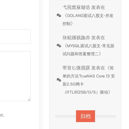
弋莼窝庥煺诰
发表在
《
GOLANG面试八股文-并发
》
控制
块鲩蹯贱跏赤
发表在
《
MYSQL面试八股文-常见面
》
试问题和答案整理二
带首匕微观蹊
发表在《
简
单的方法TrueNAS Core 13 安
装2.5G网卡
》
（RTL8125B/G/S）驱动
nt.
归档