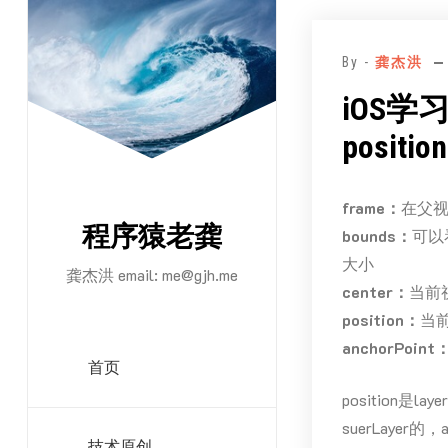
跳
至
By -
龚杰洪
正
文
iOS学习
positio
frame：
在父视
程序猿老龚
bounds：
可以
大小
龚杰洪 email:
me@gjh.me
center：
当前
position：
当前
anchorPoint
首页
position是l
suerLaye
技术原创