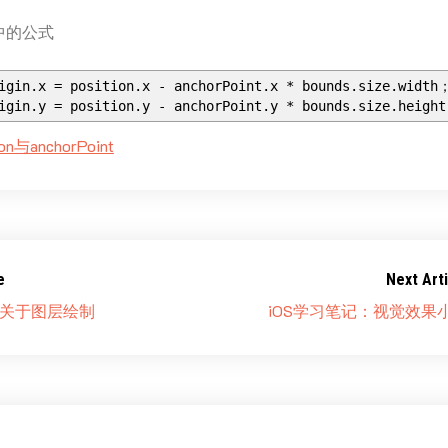
中的公式
rigin.x = position.x - anchorPoint.x * bounds.size.wid
igin.y = position.y - anchorPoint.y * bounds.size.heigh
n与anchorPoint
e
Next Arti
：关于图层绘制
iOS学习笔记：视觉效果