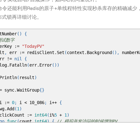
ageID
:
"709394"
,
decr命令还能利用Redis的原子+单线程特性实现秒杀库存的精确减
ueMark
:
"bedee0e6-834d-4593-997c-aea9b58d0286"
,
geSubject
:
"美容洗护套餐"
,
布式锁再详细讨论。
geSummary
:
"深层清洁，进制提拉"
,
Mark
:
"100"
,
teTime
:
"1672599845000"
,
tNumber
()
{
fyTime
:
"1672599845000"
,
 测试数字
rImage
:
"https://gjh.me/wp-content/uploads/2015/
rKey
:=
"TodayPV"
dPrice
:
"168.00"
,
lt
,
err
:=
redisClient
.
Set
(
context
.
Background
(),
numberK
atedPrice
:
"299.0"
,
rr
!=
nil
{
chAction
:
"1"
,
g
.
Fatalln
(
err
.
Error
())
ageType
:
"3"
,
Println
(
result
)
lt
,
err
:=
redisClient
.
Set
(
=
sync
.
WaitGroup
{}
text
.
Background
(),
tStoreKey
,
i
:=
0
;
i
< 10_086
;
i
++
{
oreStruct
,
g
.
Add
(
1
)
me
.
Second
*
30
,
kCount
:=
int64
(
i
%
5
+
1
)
sult
()
go
func
(
count
int64
)
{
// 模拟并发访问的时候增加PV
_
,
err
:=
redisClient
.
IncrBy
(
context
.
Background
(),
nu
rr
!=
nil
{
if
err
!=
nil
{
g
.
Fatalln
(
err
.
Error
())