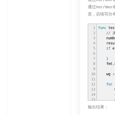
30
Pack
通过incr/
31
Uniq
32
Packa
卖，后续写分
33
Packa
34
Sort
35
Crea
1
func
tes
36
Modi
2
//
37
Cove
3
numbe
38
Fixe
4
resu
39
Estim
5
if
e
40
Atta
6
lo
41
Pack
7
}
42
}
8
fmt
.
43
9
44
resu
10
wg
:
45
con
11
46
struc
12
for
47
&toSt
13
w
48
ti
14
clic
49
)
.
Re
15
50
16
输出结果：
51
if
e
17
52
lo