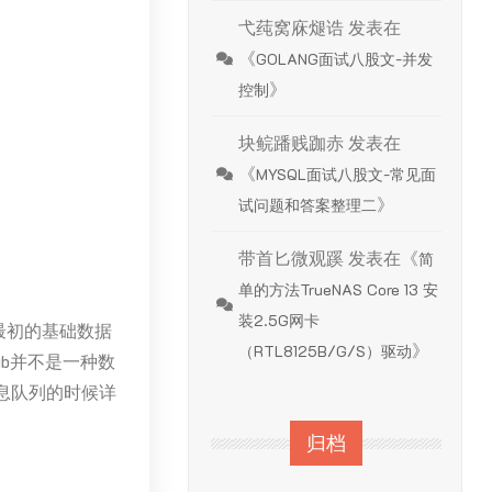
弋莼窝庥煺诰
发表在
《
GOLANG面试八股文-并发
》
控制
块鲩蹯贱跏赤
发表在
《
MYSQL面试八股文-常见面
》
试问题和答案整理二
带首匕微观蹊
发表在《
简
单的方法TrueNAS Core 13 安
装2.5G网卡
最初的基础数据
》
（RTL8125B/G/S）驱动
ub并不是一种数
消息队列的时候详
归档