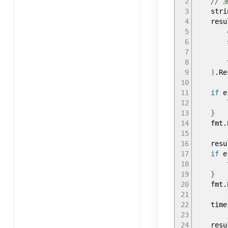
2
// 
3
strin
4
resu
5
con
6
stri
7
8
ti
9
)
.
Re
10
11
if
e
12
lo
13
}
14
fmt
.
15
16
resu
17
if
e
18
fm
19
}
20
fmt
.
21
22
time
23
24
resu