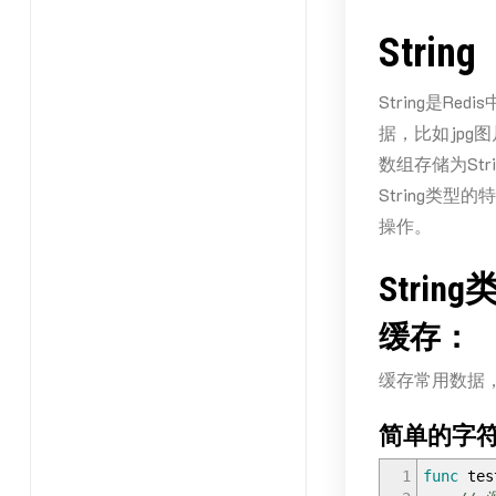
Stri
String是
据，比如jpg
数组存储为Str
String类型
操作。
Str
缓存：
缓存常用数据
简单的字
1
func
tes