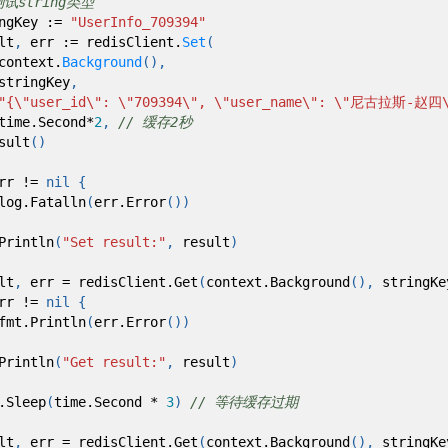
测试string类型
gKey
:=
"UserInfo_709394"
lt
,
err
:=
redisClient
.
Set
(
text
.
Background
(),
ngKey
,
"{
\"
user_id
\"
:
\"
709394
\"
,
\"
user_name
\"
:
\"
尼古拉斯-赵四
me
.
Second
*
2
,
// 缓存2秒
sult
()
rr
!=
nil
{
g
.
Fatalln
(
err
.
Error
())
Println
(
"Set result:"
,
result
)
lt
,
err
=
redisClient
.
Get
(
context
.
Background
(),
stringKe
rr
!=
nil
{
t
.
Println
(
err
.
Error
())
Println
(
"Get result:"
,
result
)
.
Sleep
(
time
.
Second
*
3
)
// 等待缓存过期
lt
,
err
=
redisClient
.
Get
(
context
.
Background
(),
stringKe