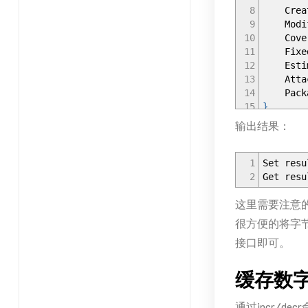
8
Crea
9
Modi
10
Cove
11
Fixe
12
Estima
13
Attac
14
Pack
15
}
16
输出结果：
17
// 实现 e
18
func
(
m
19
retu
1
Set resu
20
}
2
Get resu
21
这里需要注意的
22
func
(
m
23
retu
很方便的将字节数组
24
}
接口即可。
25
26
func
tes
27
struct
缓存数
28
29
toSto
通过incr/