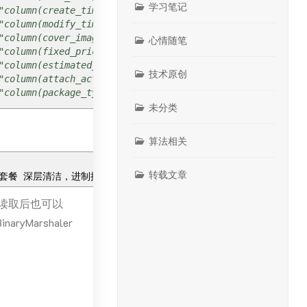
学习笔记
mn(create_time)"`
mn(modify_time)"`
mn(cover_image)"`
心情随笔
mn(fixed_price)"`
umn(estimated_price)"`
技术原创
umn(attach_action)"`
mn(package_type)"`
未分类
算法相关
转载文章
容洗护套餐 深层清洁，进制提拉
100
1672599845000
1672599845000
htt
后读取后也可以
ror
)
{
yMarshaler