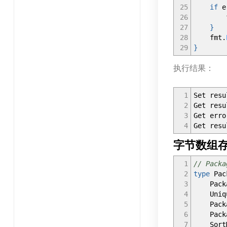
25
if
e
26
fm
27
}
28
fmt
.
29
}
执行结果：
1
Set resu
2
Get resu
3
Get erro
4
Get resu
字节数组存储
1
// Pac
2
type
Pac
3
Pac
4
Uniq
5
Packag
6
Packag
7
Sor