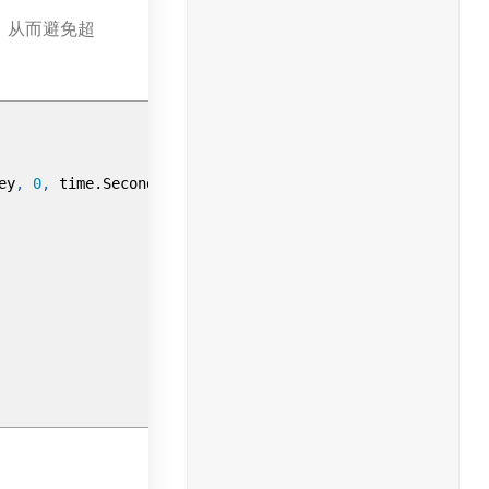
少，从而避免超
12/IMG_0003.jpg"
,
ey
,
0
,
time
.
Second
*
86400
)
.
Result
()
mberKey
,
count
)
.
Result
()