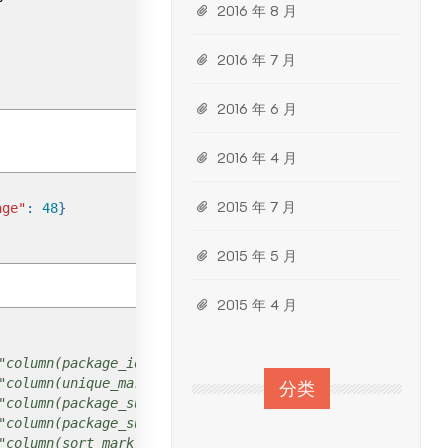
2016 年 8 月
2016 年 7 月
2016 年 6 月
2016 年 4 月
2015 年 7 月
age"
:
48
}
2015 年 5 月
2015 年 4 月
mn(package_id)"`
mn(unique_mark)"`
分类
umn(package_subject)"`
umn(package_summary)"`
mn(sort_mark)"`