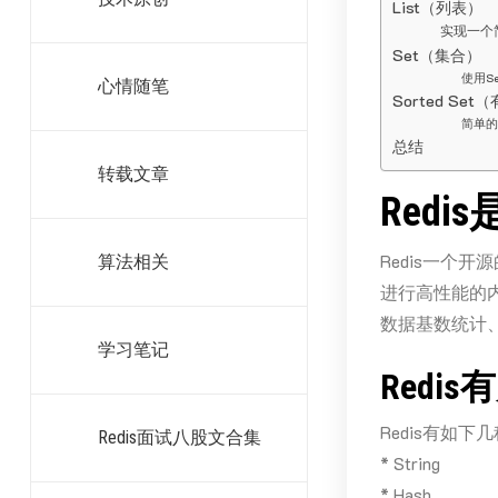
List（列表）
实现一个
Set（集合）
使用S
心情随笔
Sorted Se
简单的
总结
转载文章
Red
Redis一个开
算法相关
进行高性能的
数据基数统计
学习笔记
Redi
Redis有如下
Redis面试八股文合集
* String
* Hash