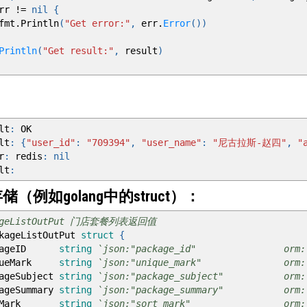
rr
!=
nil
{
t
.
Println
(
"Get error:"
,
err
.
Error
())
Println
(
"Get result:"
,
result
)
lt
:
OK
lt
:
{
"user_id"
:
"709394"
,
"user_name"
:
"尼古拉斯-赵四"
,
"
r
:
redis
:
nil
lt
:
（例如golang中的struct）：
kageListOutPut 门店套餐列表返回值
kageListOutPut
struct
{
kageID
string
`json:"package_id" orm:"colu
ueMark
string
`json:"unique_mark" orm:"colu
eSubject
string
`json:"package_subject" orm:"col
eSummary
string
`json:"package_summary" orm:"col
tMark
string
`json:"sort_mark" orm:"colu