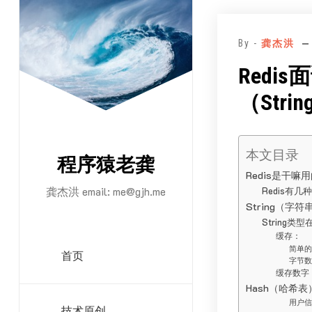
跳
至
By -
龚杰洪
正
文
Redi
（String
本文目录
程序猿老龚
Redis是干嘛
龚杰洪 email:
me@gjh.me
Redis有
String（字符
String
缓存：
简单的
首页
字节数
缓存数字
Hash（哈希表
用户信
技术原创