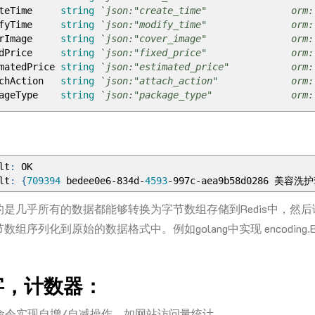
teTime
string
`json:"create_time" orm:"colu
fyTime
string
`json:"modify_time" orm:"colu
rImage
string
`json:"cover_image" orm:"colu
dPrice
string
`json:"fixed_price" orm:"colu
tedPrice
string
`json:"estimated_price" orm:"col
hAction
string
`json:"attach_action" orm:"col
ageType
string
`json:"package_type" orm:"colu
ncoding.BinaryMarshaler 接口
*
PackageListOutPut
)
UnmarshalBinary
(
data
[]
byte
)
error
{
rn
json
.
Unmarshal
(
data
,
m
)
lt
:
OK
lt
:
{
709394
bedee0e6
-
834d
-
4593
-
997c
-
aea9b58d0286 美
是几乎所有的数据都能够转换为字节数组存储到Redis中，然
*
PackageListOutPut
)
MarshalBinary
()
(
data
[]
byte
,
err er
rn
json
.
Marshal
(
m
)
序列化到原始的数据格式中。例如golang中实现 encoding.Binar
tStruct
()
{
StoreKey
:=
"PackageListOutPut_store_id_100001"
字，计数器：
reStruct
:=
PackageListOutPut
{
decr命令实现自增/自减操作，如网站访问量统计。