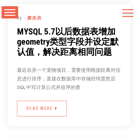
跳
至
By -
龚杰洪
正
MYSQL 5.7以后数据表增加
文
geometry类型字段并设定默
认值，解决距离相同问题
最近在弄一个宠物项目，需要使用根据距离对信
息进行排序，直接在数据库中存储经纬度然后
SQL中写计算公式并排序的查
READ MORE