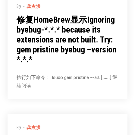
By -
龚杰洪
修复HomeBrew显示Ignoring
byebug-*.*.* because its
extensions are not built. Try:
gem pristine byebug –version
*.*.*
执行如下命令： 1sudo gem pristine --all [……] 继
续阅读
By -
龚杰洪