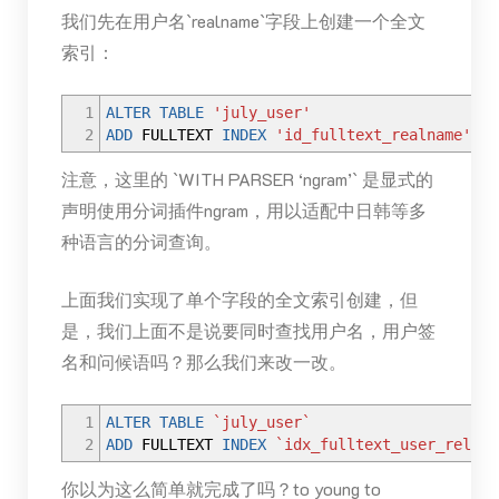
我们先在用户名`realname`字段上创建一个全文
索引：
1
ALTER
TABLE
'july_user'
2
ADD
FULLTEXT
INDEX
'id_fulltext_realname'
(
'
注意，这里的 `WITH PARSER ‘ngram’` 是显式的
声明使用分词插件ngram，用以适配中日韩等多
种语言的分词查询。
上面我们实现了单个字段的全文索引创建，但
是，我们上面不是说要同时查找用户名，用户签
名和问候语吗？那么我们来改一改。
1
ALTER
TABLE
`july_user`
2
ADD
FULLTEXT
INDEX
`idx_fulltext_user_relate
你以为这么简单就完成了吗？to young to