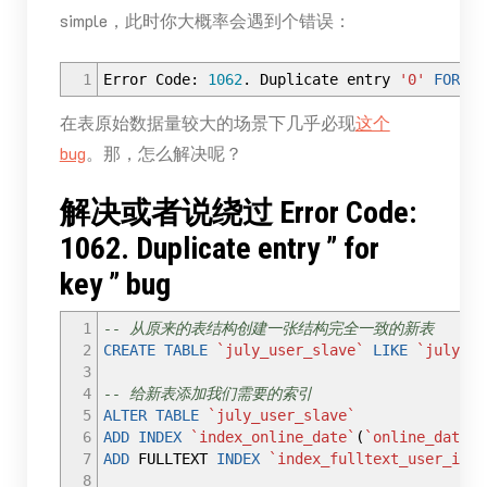
simple，此时你大概率会遇到个错误：
1
Error Code:
1062
.
Duplicate entry
'0'
FOR
KE
在表原始数据量较大的场景下几乎必现
这个
bug
。那，怎么解决呢？
解决或者说绕过 Error Code:
1062. Duplicate entry ” for
key ” bug
1
-- 从原来的表结构创建一张结构完全一致的新表
2
CREATE
TABLE
`july_user_slave`
LIKE
`july_us
3
4
-- 给新表添加我们需要的索引
5
ALTER
TABLE
`july_user_slave`
6
ADD
INDEX
`index_online_date`
(
`online_date`
)
7
ADD
FULLTEXT
INDEX
`index_fulltext_user_info
8