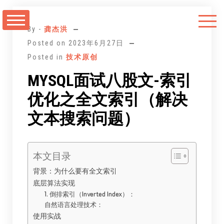
跳
至
By -
龚杰洪
正
Posted on
2023年6月27日
文
Posted in
技术原创
MYSQL面试八股文-索引
优化之全文索引（解决
文本搜索问题）
本文目录
背景：为什么要有全文索引
底层算法实现
1. 倒排索引（Inverted Index）：
自然语言处理技术：
使用实战