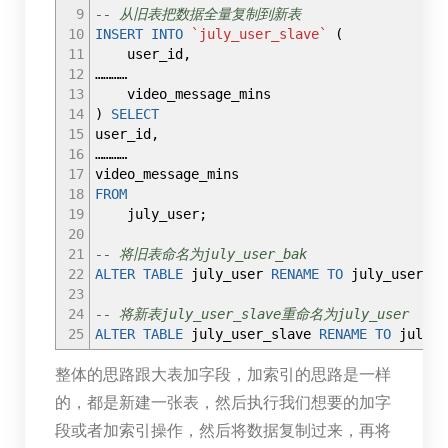
9
-- 从旧表把数据全量复制到新表
10
INSERT
INTO
`july_user_slave`
(
11
user_id
,
12
…………
13
video_message_mins
14
)
SELECT
15
user_id
,
16
…………
17
video_message_mins
18
FROM
19
july_user;
20
21
-- 将旧表命名为july_user_bak
22
ALTER
TABLE
july_user
RENAME
TO
july_user_ba
23
24
-- 将新表july_user_slave重命名为july_user
25
ALTER
TABLE
july_user_slave
RENAME
TO
july_u
整体的思路跟大表加字段，加索引的思路是一样
的，都是新建一张表，然后执行我们想要的加字
段或者加索引操作，然后将数据复制过来，再将